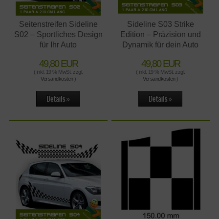
Seitenstreifen Sideline
Sideline S03 Strike
S02 – Sportliches Design
Edition – Präzision und
für Ihr Auto
Dynamik für dein Auto
49,80 EUR
49,80 EUR
( inkl. 19 % MwSt. zzgl.
( inkl. 19 % MwSt. zzgl.
Versandkosten
)
Versandkosten
)