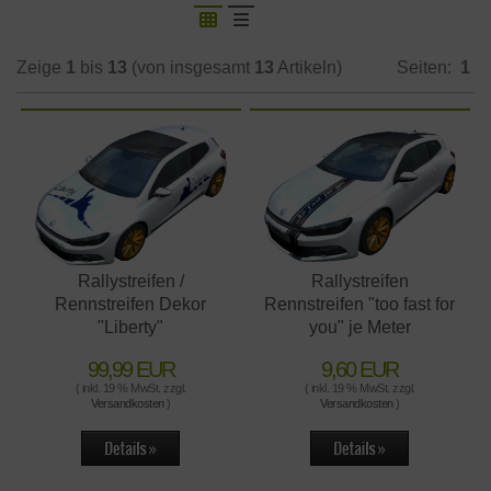
Zeige
1
bis
13
(von insgesamt
13
Artikeln)
Seiten:
1
Rallystreifen /
Rallystreifen
Rennstreifen Dekor
Rennstreifen "too fast for
"Liberty"
you" je Meter
99,99 EUR
9,60 EUR
( inkl. 19 % MwSt. zzgl.
( inkl. 19 % MwSt. zzgl.
Versandkosten
)
Versandkosten
)