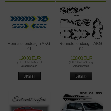
Rennsteifendesgin AKG-
Rennsteifendesgin AKG-
01
04
120,00 EUR
100,00 EUR
( inkl. 19 % MwSt. zzgl.
( inkl. 19 % MwSt. zzgl.
Versandkosten
)
Versandkosten
)