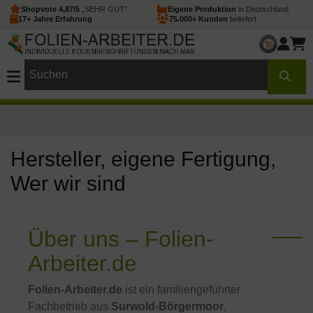
Shopvote 4,87/5
„SEHR GUT“
Eigene Produktion
in Deutschland
17+ Jahre Erfahrung
75.000+ Kunden
beliefert
Hersteller, eigene Fertigung,
Wer wir sind
Über uns – Folien-
Arbeiter.de
Folien-Arbeiter.de
ist ein familiengeführter
Fachbetrieb aus
Surwold-Börgermoor
,