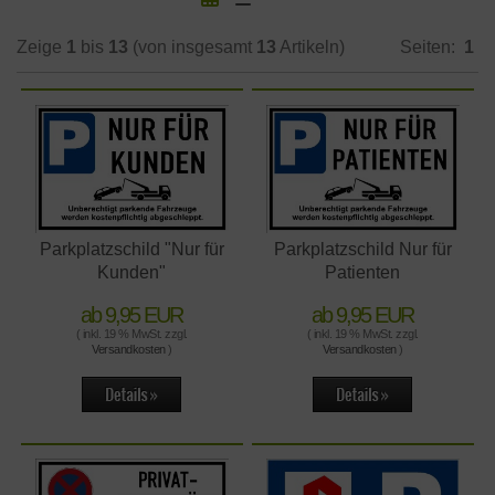
Zeige
1
bis
13
(von insgesamt
13
Artikeln)
Seiten:
1
Parkplatzschild "Nur für
Parkplatzschild Nur für
Kunden"
Patienten
ab 9,95 EUR
ab 9,95 EUR
( inkl. 19 % MwSt. zzgl.
( inkl. 19 % MwSt. zzgl.
Versandkosten
)
Versandkosten
)