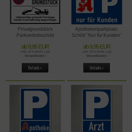
Privatgrundstück
Apothekenparkplatz-
Parkverbotsschild
Schild "Nur für Kunden"
ab 9,95 EUR
ab 9,95 EUR
( inkl. 19 % MwSt. zzgl.
( inkl. 19 % MwSt. zzgl.
Versandkosten
)
Versandkosten
)