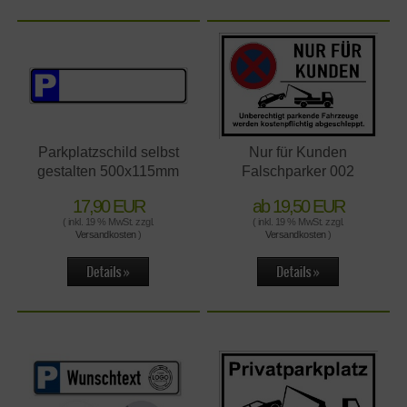
Parkplatzschild selbst
Nur für Kunden
gestalten 500x115mm
Falschparker 002
17,90 EUR
ab 19,50 EUR
( inkl. 19 % MwSt. zzgl.
( inkl. 19 % MwSt. zzgl.
Versandkosten
)
Versandkosten
)