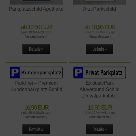
Parkplatzschild Apotheke
Arzt-Parkschild
ab 10,50 EUR
ab 10,95 EUR
( inkl. 19 % MwSt. zzgl.
( inkl. 19 % MwSt. zzgl.
Versandkosten
)
Versandkosten
)
ParkFrei – Premium
ExklusivPark
Kundenparkplatz-Schild
Aluverbund-Schild
„Privatparkplatz“
16,90 EUR
16,90 EUR
( inkl. 19 % MwSt. zzgl.
( inkl. 19 % MwSt. zzgl.
Versandkosten
)
Versandkosten
)