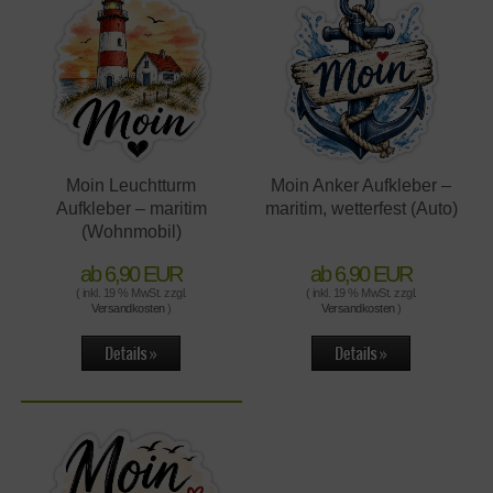
Moin Leuchtturm
Moin Anker Aufkleber –
Aufkleber – maritim
maritim, wetterfest (Auto)
(Wohnmobil)
ab 6,90 EUR
ab 6,90 EUR
( inkl. 19 % MwSt. zzgl.
( inkl. 19 % MwSt. zzgl.
Versandkosten
)
Versandkosten
)