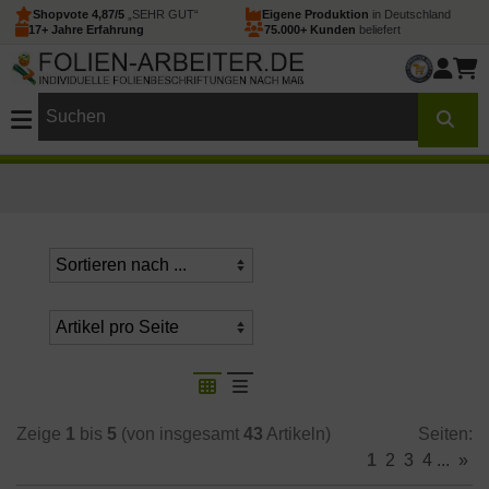
Shopvote 4,87/5
„SEHR GUT“
Eigene Produktion
in Deutschland
17+ Jahre Erfahrung
75.000+ Kunden
beliefert
Zeige
1
bis
5
(von insgesamt
43
Artikeln)
Seiten:
1
2
3
4
...
»