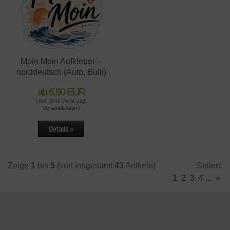
Moin Moin Aufkleber –
norddeutsch (Auto, Bulli)
ab 6,90 EUR
( inkl. 19 % MwSt. zzgl.
Versandkosten
)
Zeige
1
bis
5
(von insgesamt
43
Artikeln)
Seiten:
1
2
3
4
...
»