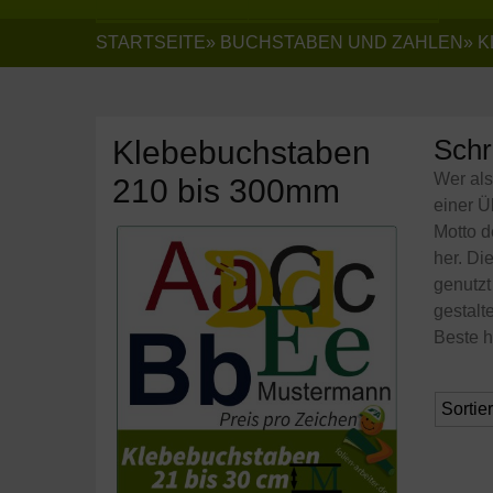
STARTSEITE
»
BUCHSTABEN UND ZAHLEN
»
K
Schr
Klebebuchstaben
Wer als
210 bis 300mm
einer Ü
Motto d
her. Di
genutz
gestalt
Beste h