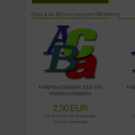
Zeige
1
bis
10
(von insgesamt
10
Artikeln)
Folienbuchstaben 210 mm
Fol
Klebebuchstaben
2,50 EUR
( inkl. 19 % MwSt. zzgl.
Versandkosten
)
( 
Lieferzeit:
2-4 Arbeitstage