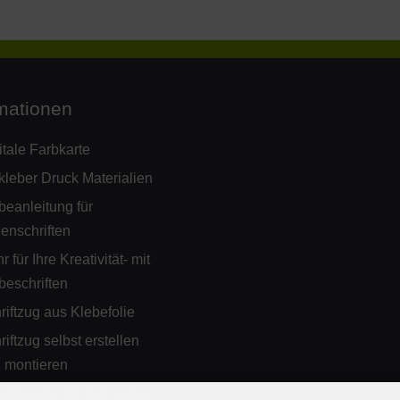
mationen
itale Farbkarte
kleber Druck Materialien
beanleitung für
ienschriften
 für Ihre Kreativität- mit
beschriften
riftzug aus Klebefolie
riftzug selbst erstellen
 montieren
riftzug für Ihr Auto selbst