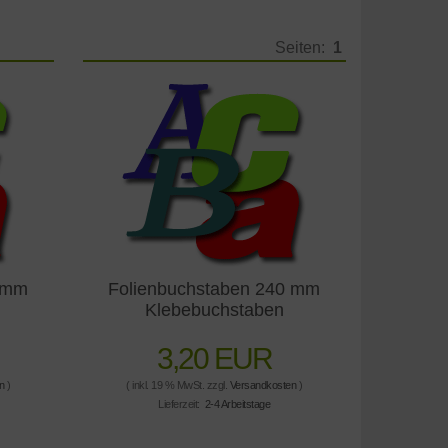
Seiten:
1
0 mm
Folienbuchstaben 240 mm
Klebebuchstaben
3,20 EUR
n
)
( inkl. 19 % MwSt. zzgl.
Versandkosten
)
Lieferzeit:
2-4 Arbeitstage