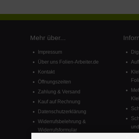
Mehr über...
Infor
Impressum
Dig
Über uns Folien-Arbeiter.de
Auf
Kontakt
Kle
Fol
Öffnungszeiten
Mehr
Zahlung & Versand
Kle
Kauf auf Rechnung
Sch
Datenschutzerklärung
Sch
Widerrufsbelehrung &
und
Widerrufsformular
Sch