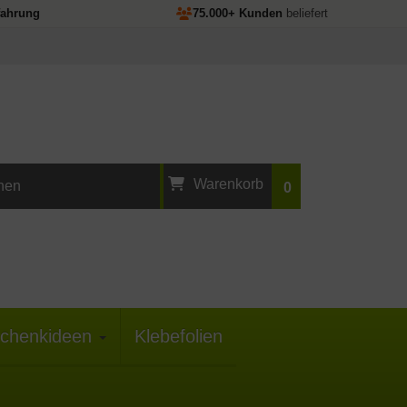
fahrung
75.000+ Kunden
beliefert
Warenkorb
0
Ihr Warenkorb ist
leer.
chenkideen
Klebefolien