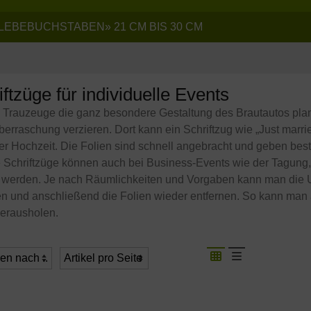
LEBEBUCHSTABEN
»
21 CM BIS 30 CM
iftzüge für individuelle Events
 Trauzeuge die ganz besondere Gestaltung des Brautautos pla
berraschung verzieren. Dort kann ein Schriftzug wie „Just marr
er Hochzeit. Die Folien sind schnell angebracht und geben bes
e Schriftzüge können auch bei Business-Events wie der Tagun
t werden. Je nach Räumlichkeiten und Vorgaben kann man die
en und anschließend die Folien wieder entfernen. So kann man
erausholen.