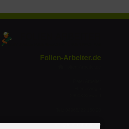
Folien-Arbeiter.de
Folien-Arbeiter.de
Peter Arbeiter
Fliederweg 6
26903 Surwold
Tel.: 04965/ 22 150 20
info@folien-arbeiter.de