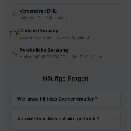
Versand mit DHL
📦
Lieferzeit 2–4 Arbeitstage
Made in Germany
🇩🇪
Eigene Werkstatt in Surwold/Emsland
Persönliche Beratung
📞
Hotline 04965 22 150 20 — Mo–Fr 8–19 Uhr
Häufige Fragen
Wie lange hält das Banner draußen?
Bei dauerhafter Nutzung im Außenbereich hält
das wetterfeste PVC-Material problemlos 2–3
Aus welchem Material wird gedruckt?
Jahre, ohne dass die Farben verblassen. Mesh
Standard ist hochwertiges 510-g-PVC-Banner