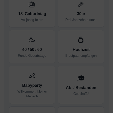
🎂
🎉
18. Geburtstag
30er
Volljährig feiern
Drei Jahrzehnte stark
🥳
💍
40 / 50 / 60
Hochzeit
Runde Geburtstage
Brautpaar empfangen
👶
🎓
Babyparty
Abi / Bestanden
Willkommen, kleiner
Geschafft!
Mensch