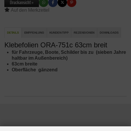
DETAILS
EMPFEHLUNG
KUNDEN-TIPP
REZENSIONEN
DOWNLOADS
Klebefolien ORA-751c 63cm breit
für Fahrzeuge, Boote, Schilder bis zu (sieben Jahre
haltbar im Außenbereich)
63cm breite
Oberfläche gänzend