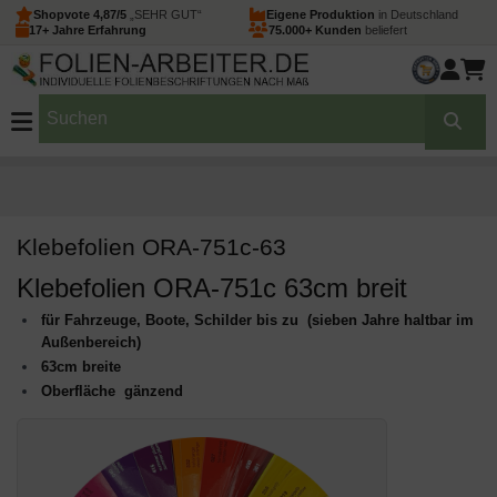
Shopvote 4,87/5
„SEHR GUT“
Eigene Produktion
in Deutschland
17+ Jahre Erfahrung
75.000+ Kunden
beliefert
Klebefolien ORA-751c-63
Klebefolien ORA-751c 63cm breit
für Fahrzeuge, Boote, Schilder bis zu (sieben Jahre haltbar im
Außenbereich)
63cm breite
Oberfläche gänzend