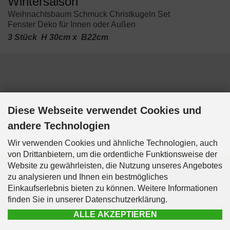
Wintersaison
Weihnachtsbaum Schmuck Christkugeln Set
Fenster Deko für Innen oder Außen
3 Stück H 30cm x B22cm
Diese Webseite verwendet Cookies und
andere Technologien
Wir verwenden Cookies und ähnliche Technologien, auch
von Drittanbietern, um die ordentliche Funktionsweise der
Website zu gewährleisten, die Nutzung unseres Angebotes
Mehr über...
zu analysieren und Ihnen ein bestmögliches
Einkaufserlebnis bieten zu können. Weitere Informationen
finden Sie in unserer Datenschutzerklärung.
Informationen
ALLE AKZEPTIEREN
Kontakt & Info
GESAMTPREIS