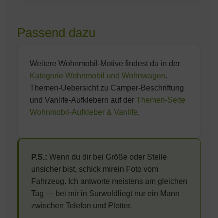
Innenverklebung auf Glas (z.B. Heckscheibe
Komplettes Oracal-751C-Sortiment: Schwarz,
ich sag dir was optisch am besten passt.
von innen), damit das Motiv von aussen lesbar
Weiss, alle Grautoene, Anthrazit, Matt-
bleibt. Bei Verklebung auf Aufbau oder Wand
Schwarz, plus Rot, Blau, Gruen, Gold, Silber
Passend dazu
immer 'normal' waehlen.
und weitere Sonderfarben. Im Konfigurator sind
die gaengigsten direkt waehlbar — wenn du
eine spezielle Farbe brauchst, einfach kurz
Weitere Wohnmobil-Motive findest du in der
anfragen.
Kategorie Wohnmobil und Wohnwagen
.
Themen-Uebersicht zu Camper-Beschriftung
und Vanlife-Aufklebern auf der
Themen-Seite
Wohnmobil-Aufkleber & Vanlife
.
P.S.:
Wenn du dir bei Größe oder Stelle
unsicher bist, schick mirein Foto vom
Fahrzeug. Ich antworte meistens am gleichen
Tag — bei mir in Surwoldliegt nur ein Mann
zwischen Telefon und Plotter.