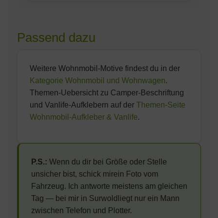
Schick mir gerne ein Foto deines Fahrzeugs,
Innenverklebung auf Glas (z.B. Heckscheibe
Komplettes Oracal-751C-Sortiment: Schwarz,
ich sag dir was optisch am besten passt.
von innen), damit das Motiv von aussen lesbar
Weiss, alle Grautoene, Anthrazit, Matt-
bleibt. Bei Verklebung auf Aufbau oder Wand
Schwarz, plus Rot, Blau, Gruen, Gold, Silber
Passend dazu
immer 'normal' waehlen.
und weitere Sonderfarben. Im Konfigurator sind
die gaengigsten direkt waehlbar — wenn du
eine spezielle Farbe brauchst, einfach kurz
Weitere Wohnmobil-Motive findest du in der
anfragen.
Kategorie Wohnmobil und Wohnwagen
.
Themen-Uebersicht zu Camper-Beschriftung
und Vanlife-Aufklebern auf der
Themen-Seite
Wohnmobil-Aufkleber & Vanlife
.
P.S.:
Wenn du dir bei Größe oder Stelle
unsicher bist, schick mirein Foto vom
Fahrzeug. Ich antworte meistens am gleichen
Tag — bei mir in Surwoldliegt nur ein Mann
zwischen Telefon und Plotter.