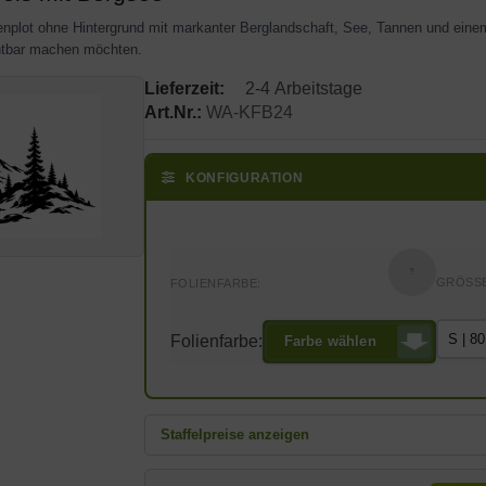
lienplot ohne Hintergrund mit markanter Berglandschaft, See, Tannen und eine
ichtbar machen möchten.
Lieferzeit:
2-4 Arbeitstage
Art.Nr.:
WA-KFB24
KONFIGURATION
?
GRÖSSE
FOLIENFARBE:
Folienfarbe:
Farbe wählen
Staffelpreise anzeigen