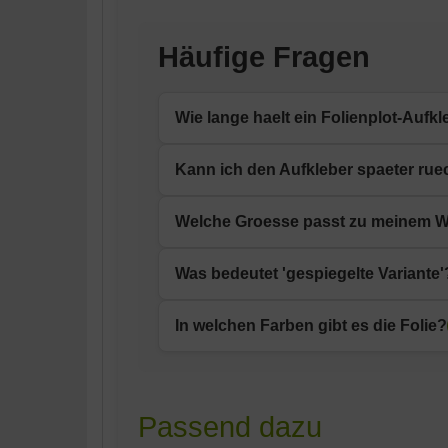
Häufige Fragen
Wie lange haelt ein Folienplot-Aufk
Oracal-751C-Markenfolie ist auf 8+ Jahre
Kann ich den Aufkleber spaeter rue
Nutzung locker 5-10 Jahre, auch mit re
Ja. Folienplots aus 751C-Markenfolie lass
Welche Groesse passt zu meinem 
loesen sich mit Etikettenloeser oder Brems
Faustregel: 800 mm fuer Kasten- und Kom
Was bedeutet 'gespiegelte Variante'
Heckscheiben in voller Breite. Schick mir
Normal = Aussenverklebung auf Karosseri
In welchen Farben gibt es die Folie?
Motiv von aussen lesbar bleibt. Bei Verk
Komplettes Oracal-751C-Sortiment: Schwar
Sonderfarben. Im Konfigurator sind die ga
Passend dazu