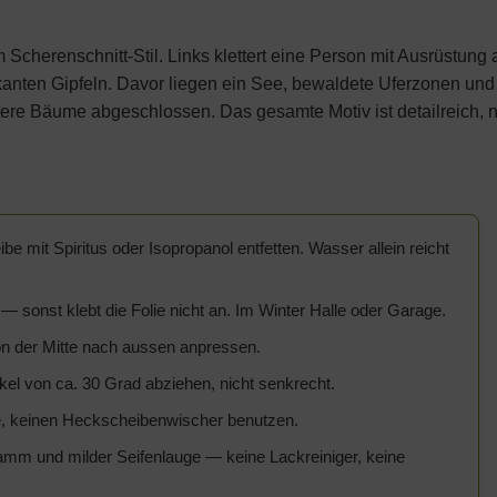
im Scherenschnitt-Stil. Links klettert eine Person mit Ausrüstung
rkanten Gipfeln. Davor liegen ein See, bewaldete Uferzonen und
ere Bäume abgeschlossen. Das gesamte Motiv ist detailreich, n
e mit Spiritus oder Isopropanol entfetten. Wasser allein reicht
sonst klebt die Folie nicht an. Im Winter Halle oder Garage.
von der Mitte nach aussen anpressen.
kel von ca. 30 Grad abziehen, nicht senkrecht.
, keinen Heckscheibenwischer benutzen.
m und milder Seifenlauge — keine Lackreiniger, keine