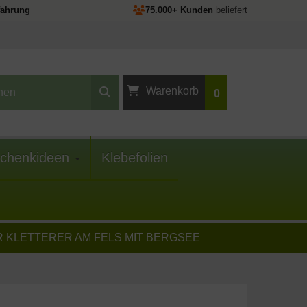
fahrung
75.000+ Kunden
beliefert
Warenkorb
0
Ihr Warenkorb ist
leer.
chenkideen
Klebefolien
 KLETTERER AM FELS MIT BERGSEE