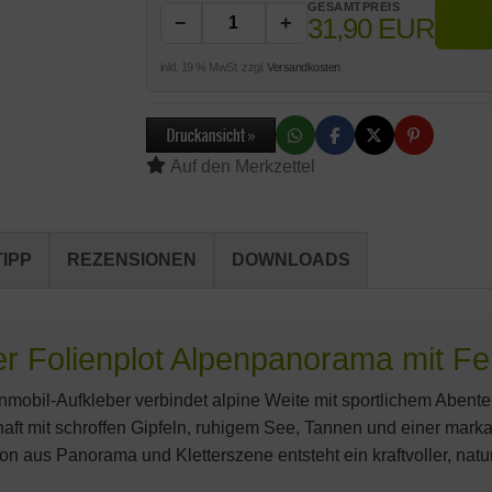
GESAMTPREIS
31,90 EUR
−
+
inkl. 19 % MwSt. zzgl.
Versandkosten
IPP
REZENSIONEN
DOWNLOADS
 Folienplot Alpenpanorama mit Fel
mobil-Aufkleber verbindet alpine Weite mit sportlichem Abente
aft mit schroffen Gipfeln, ruhigem See, Tannen und einer marka
tion aus Panorama und Kletterszene entsteht ein kraftvoller, nat