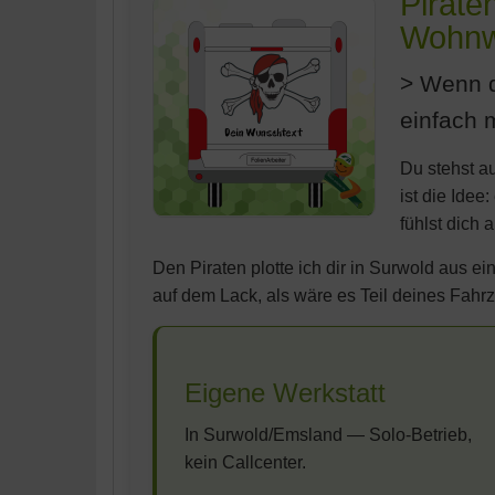
Pirate
Wohn
Wenn d
einfach m
Du stehst a
ist die Idee
fühlst dich 
Den Piraten plotte ich dir in Surwold aus e
auf dem Lack, als wäre es Teil deines Fahr
Eigene Werkstatt
In Surwold/Emsland — Solo-Betrieb,
kein Callcenter.