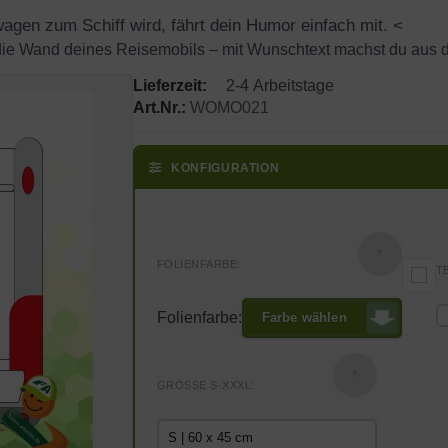
gen zum Schiff wird, fährt dein Humor einfach mit.
 die Wand deines Reisemobils – mit Wunschtext machst du aus 
Lieferzeit:
2-4 Arbeitstage
Art.Nr.:
WOMO021
KONFIGURATION
?
FOLIENFARBE:
T
Folienfarbe:
Farbe wählen
?
GRÖSSE S-XXXL: