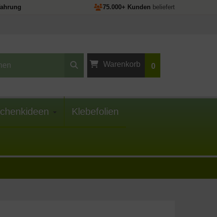
fahrung
75.000+ Kunden
beliefert
Warenkorb
0
Ihr Warenkorb ist
leer.
chenkideen
Klebefolien