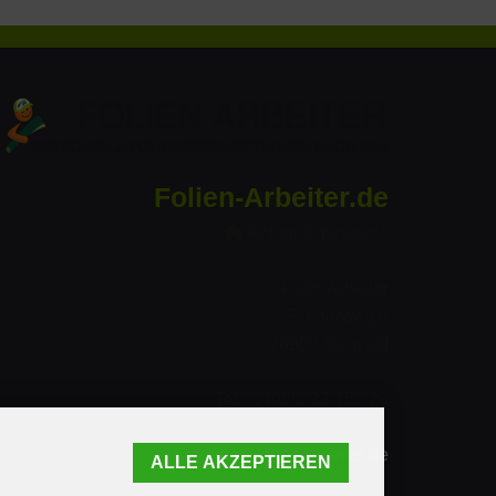
Folien-Arbeiter.de
Folien-Arbeiter.de
Peter Arbeiter
Fliederweg 6
26903 Surwold
Tel.: 04965/ 22 150 20
info@folien-arbeiter.de
ALLE AKZEPTIEREN