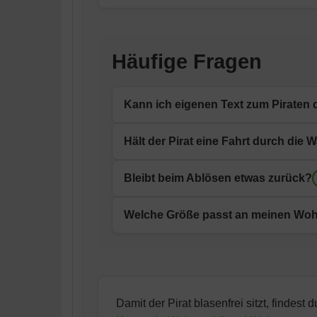
Häufige Fragen
Kann ich eigenen Text zum Piraten 
Ja. Im Konfigurator gibst du deinen Wuns
Hält der Pirat eine Fahrt durch die
Die Oracal-751C-Folie ist für die Außen
Bleibt beim Ablösen etwas zurück?
dann darf es durch die Anlage.
Nein. Innerhalb der Haltbarkeit lässt sich
Welche Größe passt an meinen W
wechselt.
Von etwa 30 bis 120 cm Breite ist alles m
Damit der Pirat blasenfrei sitzt, finde