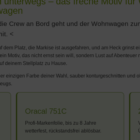
n unterwegs – das freche Motiv fü
wagen
ie Crew an Bord geht und der Wohnwagen zum S
it.
uf dem Platz, die Markise ist ausgefahren, und am Heck grinst 
: ein Motiv, das nicht ernst sein will, sondern Lust auf Abenteu
auf deinem Stellplatz zu Hause.
iner einzigen Farbe deiner Wahl, sauber konturgeschnitten und oh
zeugs.
Oracal 751C
Profi-Markenfolie, bis zu 8 Jahre
wetterfest, rückstandsfrei ablösbar.