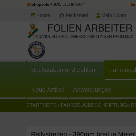
Shopvote 4,87/5
„SEHR GUT“
Kasse
Merkzettel
Mein Konto
Buchstaben und Zahlen
Fahrzeug
Neue Artikel
Anwendungen
STARTSEITE
»
FAHRZEUGBESCHRIFTUNG
»
R
Rallystreifen - 390mm breit je Meter