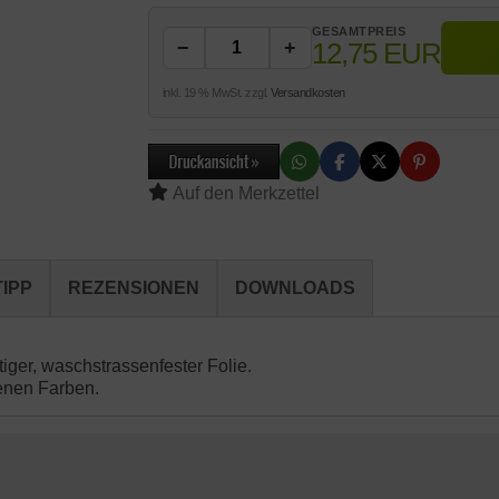
GESAMTPREIS
12,75 EUR
−
+
inkl. 19 % MwSt. zzgl.
Versandkosten
IPP
REZENSIONEN
DOWNLOADS
iger, waschstrassenfester Folie.
denen Farben.