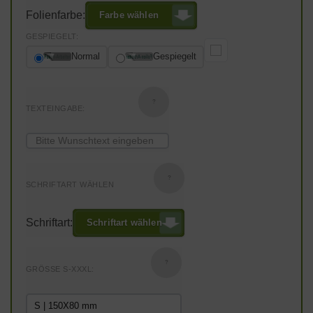
Folienfarbe:
Farbe wählen
GESPIEGELT:
Normal
Gespiegelt
?
TEXTEINGABE:
?
SCHRIFTART WÄHLEN
Schriftart:
Schriftart wählen
?
GRÖSSE S-XXXL: