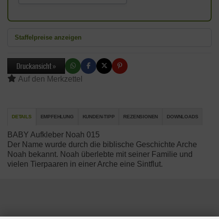
Staffelpreise anzeigen
DETAILS
EMPFEHLUNG
KUNDEN-TIPP
REZENSIONEN
DOWNLOADS
BABY Aufkleber Noah 015
Der Name wurde durch die biblische Geschichte Arche
Noah bekannt. Noah überlebte mit seiner Familie und
vielen Tierpaaren in einer Arche eine Sintflut.