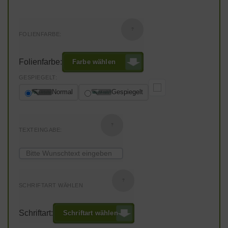
?
FOLIENFARBE:
Folienfarbe:
Farbe wählen
GESPIEGELT:
Normal
Gespiegelt
?
TEXTEINGABE:
?
SCHRIFTART WÄHLEN
Schriftart:
Schriftart wählen