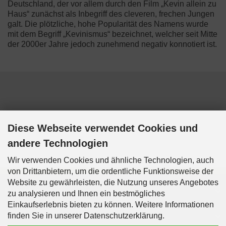
Deutschland, der vor allem durch den Film „Kevin allein zu
Haus“ zunächst als Inbegriff des cleveren, frechen Jungen
galt. Die plötzliche, hohe Popularität des Namens wurde
mit dem Begriff „Kevinismus“ bezeichnet, welcher seit Mitte
der 2000er Jahre jedoch zunehmend negativ konnotiert ist.
Diese Webseite verwendet Cookies und
andere Technologien
Wir verwenden Cookies und ähnliche Technologien, auch
von Drittanbietern, um die ordentliche Funktionsweise der
Website zu gewährleisten, die Nutzung unseres Angebotes
Mehr über...
zu analysieren und Ihnen ein bestmögliches
Einkaufserlebnis bieten zu können. Weitere Informationen
finden Sie in unserer Datenschutzerklärung.
Informationen