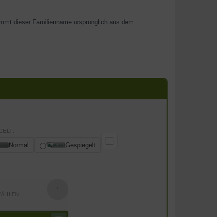
ammt dieser Familienname ursprünglich aus dem
GELT:
Normal
Gespiegelt
?
WÄHLEN