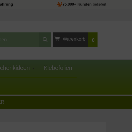
fahrung
75.000+ Kunden
beliefert
Warenkorb
0
Ihr Warenkorb ist
leer.
chenkideen
Klebefolien
ER