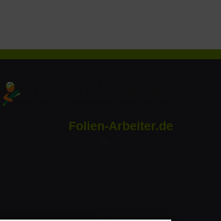
Folien-Arbeiter.de
Folien-Arbeiter.de
Peter Arbeiter
Fliederweg 6
26903 Surwold
Tel.: 04965/ 22 150 20