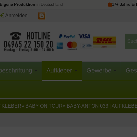
Eigene Produktion
in Deutschland
17+ Jahre Er
Anmelden
beschriftung
Aufkleber
Gewerbe
Ges
FKLEBER
»
BABY ON TOUR
»
BABY-ANTON 033 | AUFKLEB