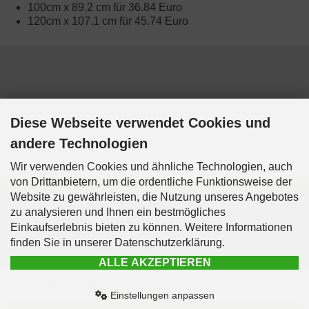
100cm x 89.2 cm für 36.84 Euro
120cm x 107.1 cm für 45.74 Euro
Diese Webseite verwendet Cookies und
andere Technologien
Wir verwenden Cookies und ähnliche Technologien, auch
von Drittanbietern, um die ordentliche Funktionsweise der
Website zu gewährleisten, die Nutzung unseres Angebotes
Mehr über...
zu analysieren und Ihnen ein bestmögliches
Einkaufserlebnis bieten zu können. Weitere Informationen
finden Sie in unserer Datenschutzerklärung.
Informationen
ALLE AKZEPTIEREN
Kontakt & Info
GESAMTPREIS
−
+
8,09 EUR
Einstellungen anpassen