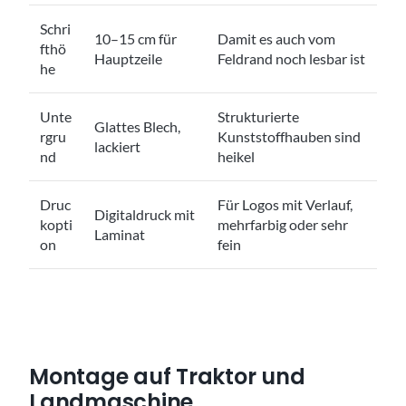
Schri
10–15 cm für
Damit es auch vom
fthö
Hauptzeile
Feldrand noch lesbar ist
he
Unte
Strukturierte
Glattes Blech,
rgru
Kunststoffhauben sind
lackiert
nd
heikel
Druc
Für Logos mit Verlauf,
Digitaldruck mit
kopti
mehrfarbig oder sehr
Laminat
on
fein
Montage auf Traktor und
Landmaschine