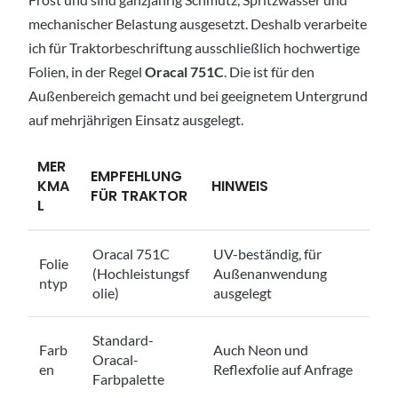
mechanischer Belastung ausgesetzt. Deshalb verarbeite
ich für Traktorbeschriftung ausschließlich hochwertige
Folien, in der Regel
Oracal 751C
. Die ist für den
Außenbereich gemacht und bei geeignetem Untergrund
auf mehrjährigen Einsatz ausgelegt.
MER
EMPFEHLUNG
KMA
HINWEIS
FÜR TRAKTOR
L
Oracal 751C
UV-beständig, für
Folie
(Hochleistungsf
Außenanwendung
ntyp
olie)
ausgelegt
Standard-
Farb
Auch Neon und
Oracal-
en
Reflexfolie auf Anfrage
Farbpalette