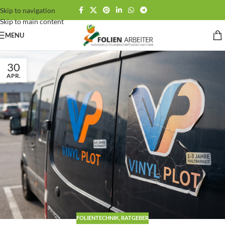
Skip to navigation
Skip to main content
MENU
30
APR.
FOLIENTECHNIK
,
RATGEBER