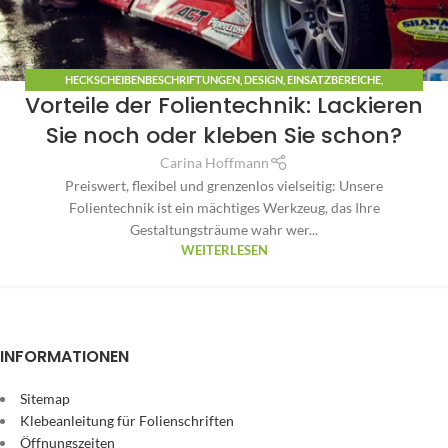
HECKSCHEIBENBESCHRIFTUNGEN
,
DESIGN
,
EINSATZBEREICHE
,
Vorteile der Folientechnik: Lackieren
FAHRZEUGBESCHRIFTUNG
,
SCHRIFTZÜGE
,
WISSENSWERTES
Sie noch oder kleben Sie schon?
Carina Hoffmann
Preiswert, flexibel und grenzenlos vielseitig: Unsere
Folientechnik ist ein mächtiges Werkzeug, das Ihre
Gestaltungsträume wahr wer...
WEITERLESEN
INFORMATIONEN
Sitemap
Klebeanleitung für Folienschriften
Öffnungszeiten