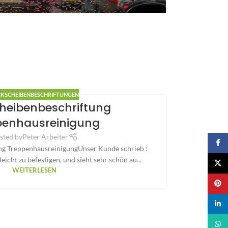
CKSCHEIBENBESCHRIFTUNGEN
heibenbeschriftung
penhausreinigung
sted by
Peter Arbeiter
Faceb
ng TreppenhausreinigungUnser Kunde schrieb :
eicht zu befestigen, und sieht sehr schön au...
X
WEITERLESEN
Pinter
linked
What