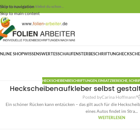
Skip to navigation
ackierst du noch oder klebst du schon ..
Skip to main content
NLINE SHOP
WISSENSWERTES
SCHAUFENSTERBESCHRIFTUNG
HECKSCHE
HECKSCHEIBENBESCHRIFTUNGEN
,
EINSATZBEREICHE
,
SCHRI
Heckscheibenaufkleber selbst gestalt
Posted by
Carina Hoffmann
Ein schöner Rücken kann entzücken – das gilt auch für die Heckscheib
eines Autos findet im Stra...
WEITERLESEN