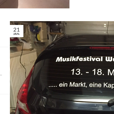
21
JAN.
..