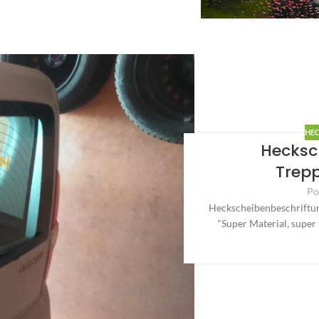
HE
Hecksc
Trep
Po
Heckscheibenbeschriftu
"Super Material, super l