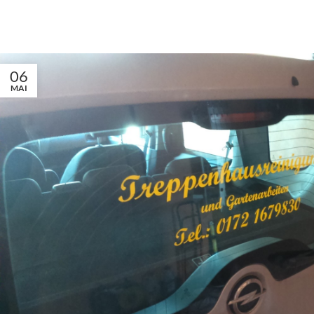
06
MAI