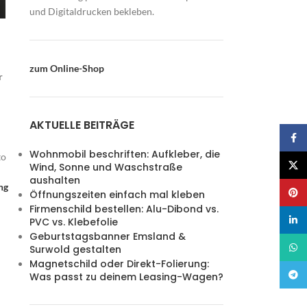
und Digitaldrucken bekleben.
zum Online-Shop
r
AKTUELLE BEITRÄGE
Faceb
Wohnmobil beschriften: Aufkleber, die
to
X
Wind, Sonne und Waschstraße
aushalten
ng
Pinter
Öffnungszeiten einfach mal kleben
Firmenschild bestellen: Alu-Dibond vs.
linked
PVC vs. Klebefolie
Geburtstagsbanner Emsland &
What
Surwold gestalten
Magnetschild oder Direkt-Folierung:
Teleg
Was passt zu deinem Leasing-Wagen?