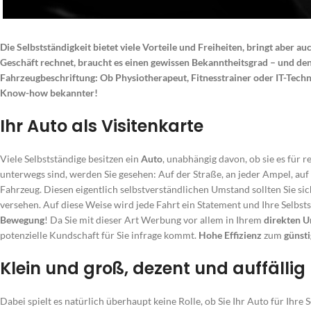
Die Selbstständigkeit bietet viele Vorteile und Freiheiten, bringt aber 
Geschäft rechnet, braucht es einen gewissen Bekanntheitsgrad – und den
Fahrzeugbeschriftung: Ob Physiotherapeut, Fitnesstrainer oder IT-Techni
Know-how bekannter!
Ihr Auto als Visitenkarte
Viele Selbstständige besitzen ein
Auto
, unabhängig davon, ob sie es für 
unterwegs sind, werden Sie gesehen: Auf der Straße, an jeder Ampel, auf
Fahrzeug. Diesen eigentlich selbstverständlichen Umstand sollten Sie si
versehen. Auf diese Weise wird jede Fahrt ein Statement und Ihre Selbststä
Bewegung
! Da Sie mit dieser Art Werbung vor allem in Ihrem
direkten U
potenzielle Kundschaft für Sie infrage kommt.
Hohe Effizienz
zum
günsti
Klein und groß, dezent und auffällig
Dabei spielt es natürlich überhaupt keine Rolle, ob Sie Ihr Auto für Ihre 