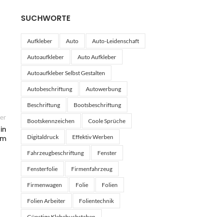
SUCHWORTE
Aufkleber
Auto
Auto-Leidenschaft
Autoaufkleber
Auto Aufkleber
Autoaufkleber Selbst Gestalten
Autobeschriftung
Autowerbung
Beschriftung
Bootsbeschriftung
ter
Bootskennzeichen
Coole Sprüche
in
Digitaldruck
Effektiv Werben
em
Fahrzeugbeschriftung
Fenster
Fensterfolie
Firmenfahrzeug
Firmenwagen
Folie
Folien
Folien Arbeiter
Folientechnik
Günstige Klebebuchstaben