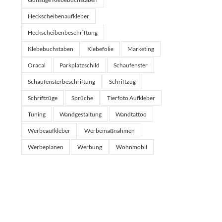
Heckscheibenaufkleber
Heckscheibenbeschriftung
Klebebuchstaben
Klebefolie
Marketing
Oracal
Parkplatzschild
Schaufenster
Schaufensterbeschriftung
Schriftzug
Schriftzüge
Sprüche
Tierfoto Aufkleber
Tuning
Wandgestaltung
Wandtattoo
Werbeaufkleber
Werbemaßnahmen
Werbeplanen
Werbung
Wohnmobil