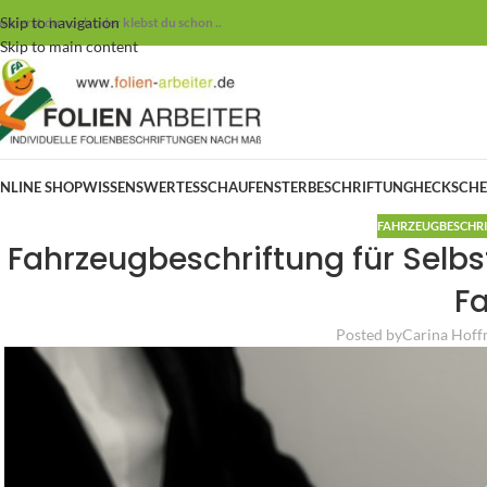
Skip to navigation
ackierst du noch oder klebst du schon ..
Skip to main content
NLINE SHOP
WISSENSWERTES
SCHAUFENSTERBESCHRIFTUNG
HECKSCHE
FAHRZEUGBESCHR
Fahrzeugbeschriftung für Selbst
Fa
Posted by
Carina Hof