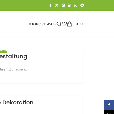
LOGIN / REGISTER
0,00
€
RTES
estaltung
hrem Zuhause a...
e Dekoration
Faceb