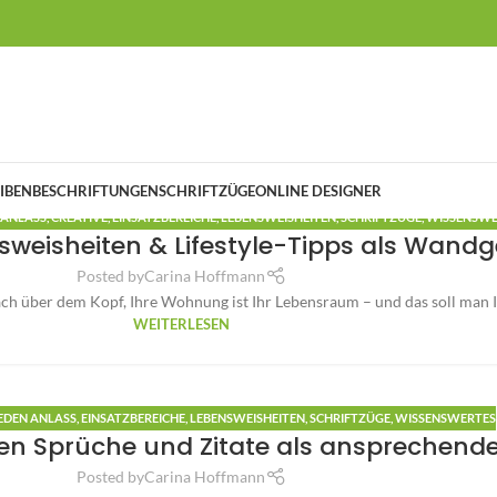
IBENBESCHRIFTUNGEN
SCHRIFTZÜGE
ONLINE DESIGNER
 ANLASS
,
CREATIVE
,
EINSATZBEREICHE
,
LEBENSWEISHEITEN
,
SCHRIFTZÜGE
,
WISSENSWE
weisheiten & Lifestyle-Tipps als Wandg
Posted by
Carina Hoffmann
ach über dem Kopf, Ihre Wohnung ist Ihr Lebensraum – und das soll man I
WEITERLESEN
EDEN ANLASS
,
EINSATZBEREICHE
,
LEBENSWEISHEITEN
,
SCHRIFTZÜGE
,
WISSENSWERTES
en Sprüche und Zitate als ansprechend
Posted by
Carina Hoffmann