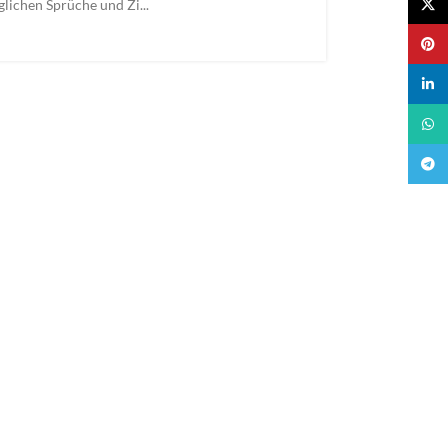
X
lichen Sprüche und Zi...
Pinter
linked
What
Teleg